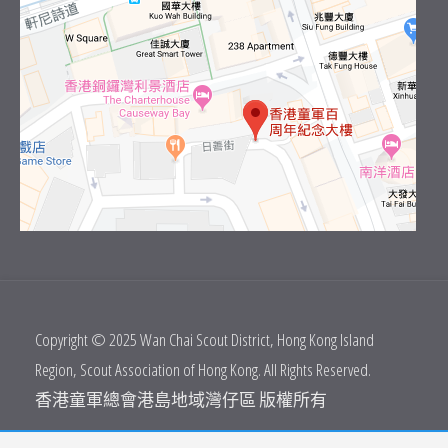
Copyright © 2025 Wan Chai Scout District, Hong Kong Island
Region, Scout Association of Hong Kong. All Rights Reserved.
香港童軍總會港島地域灣仔區 版權所有