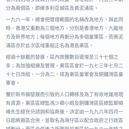
分為兩個區，即維多利亞城區及黃泥涌區。
一九六一年，總會把管理範圍的名稱改為地方，與此同
時，香港又重劃為三個地方，分別是香港地方、九龍地
方及新界地方；每個地方再劃分為多個童軍區，而黃泥
涌區亦於此次區域重組正名為港島東區。
經過十餘戴的發展，區內旅團數目遞增至三十七個之
多；為加強組織及管理，東區區會於一九七三年七月二
十七日改組，一分為二，成為東區童軍會及銅鑼灣區童
軍會。
鑒於新市鎮發展而引致的人口轉移及為了有效地運用現
有資源，東區區總監馮少卿小姐及銅鑼灣區區總監鄭曉
峰先生經充分諮詢和協商後，決定由一九九六年四月一
日起將兩區合併，並取名為灣仔區以配合政府之行政區
域劃分。兩區合併後之版圖與前東區於一九六一年時之