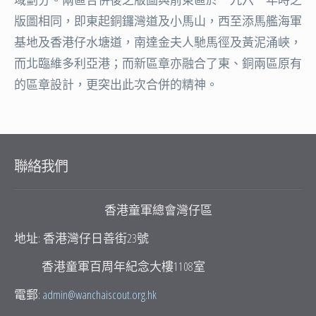
版圖相同，即東起銅鑼灣道及小馬山，西至添馬艦海軍
基地及香港仔水塘道，南達金夫人馳馬徑及黃泥涌峽，
而北臨維多利亞港；而新區章亦融合了東、銅兩區原有
的區章設計，更突出此次合併的精神。
聯絡我們
香港童軍總會灣仔區
地址: 香港灣仔日善街23號
香港童軍百周年紀念大樓1108室
電郵:
admin@wanchaiscout.org.hk