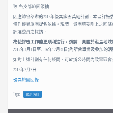
深資童軍
致: 各支部旅團領袖
樂行童軍
因應總會舉辦的2016年優異旅團獎勵計劃，本區評
備作優異旅團提名依據。現請 貴團填妥附上之回條於20
行事曆一覽表
評選委員之探訪。
為使評審工作能更順利進行，煩請 貴團於港島地域
2016
年
1
月
1
日至
2016
年
12
月
31
日
)
內所曾舉辦及參加的活
如對上述計劃有任何疑問，可於辦公時間內致電區會
2017年3月3日
優異旅團回條
Tags:
最新消息