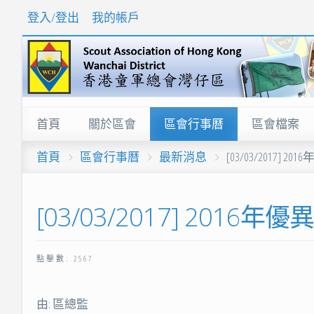
登入/登出
我的帳戶
首頁
關於區會
區會行事曆
區會檔案
關於區會
行事曆
區會年報
首頁
區會行事曆
最新消息
[03/03/2017]
區總監的話
最新消息
木章名單
[03/03/2017] 201
區職員
活動列表
獎勵名單
區務委員會
小童軍
童軍支部最
點擊數: 2567
區執行委員會
幼童軍
聯絡及查詢
童軍
由: 區總監