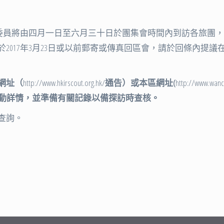
選委員將由四月一日至六月三十日於團集會時間內到訪各旅團
17年3月23日或以前郵寄或傳真回區會，請於回條內提議在20
網址（
http://www.hkirscout.org.hk/
通告）或本區網址
(
http://www.wanc
動詳情，並準備有關記錄以備探訪時查核。
查詢。