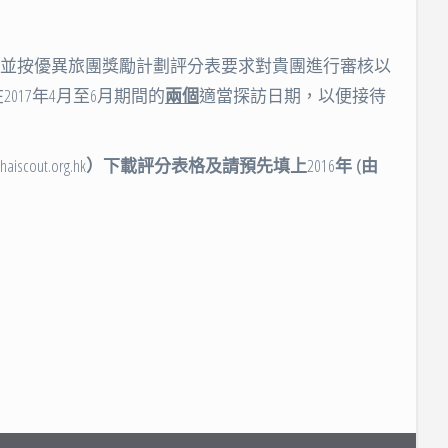
，並按優異旅團獎勵計劃評分表要求對貴團進行審核以
17年4月至6月期間的
兩個
適當探訪日期，以便接待
haiscout.org.hk
）下載評分表格及請預先填上
2016
年
(
由